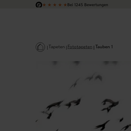
★
★
★
★
★
Bei 1245 Bewertungen
 Hauptinhalt springen
Zur Suche springen
Zur Hauptnavigation springen
Versandkostenfrei in Deutschland
Tapeten
Fototapeten
Tauben 1