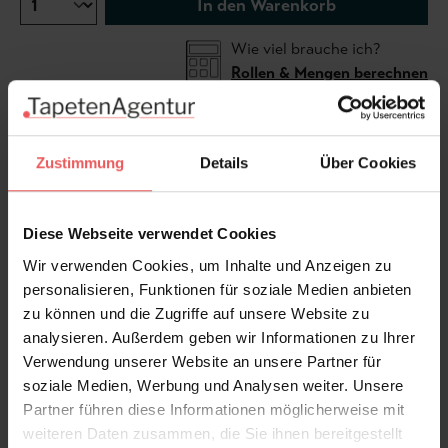
In den Warenkorb
Wie viel brauche ich?
Rollen & Mengen berechnen
Inspiriert von antiken Illustrationen von Feen und
Zustimmung
Details
Über Cookies
Engeln, zeigt THE PROMISE LAND eine imaginäre
Welt mit beeindruckenden himmlischen Wesen und
großflächigen Ornamenten. Als Teil der
Diese Webseite verwendet Cookies
IMAGINARIUM-Kollektion wurde dieses Design auf 3
Wir verwenden Cookies, um Inhalte und Anzeigen zu
Bahnen gedruckt, um die Wiederholbarkeit des
personalisieren, Funktionen für soziale Medien anbieten
Musters zu maximieren.
zu können und die Zugriffe auf unsere Website zu
analysieren. Außerdem geben wir Informationen zu Ihrer
Produktdetails
Verwendung unserer Website an unsere Partner für
soziale Medien, Werbung und Analysen weiter. Unsere
Versand & Zahlung
Partner führen diese Informationen möglicherweise mit
weiteren Daten zusammen, die Sie ihnen bereitgestellt