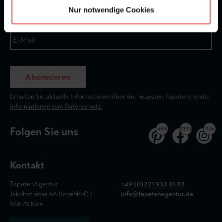
Nur notwendige Cookies
Abonnieren
Erhalten Sie aktuelle Informationen über die neuesten Tapetentrends.
Informationen zum Datenschutz.
Folgen Sie uns
4,9 k
32,5 k
3,1 k
Kontakt
TapetenAgentur
+49 (0)221 932 81 82
Jakobstrasse 66 (Innenhof) |
info@tapetenagentur.de
50678 Köln