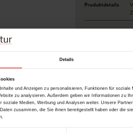
Produktdetails
V
Z
Abmessungen:
Bre
Hersteller:
Min
Bemerkenswert:
Abw
Details
Design:
Gra
Druckart:
Dig
Cookies
Farbton:
Bla
nhalte und Anzeigen zu personalisieren, Funktionen für soziale
Kleber:
Met
Website zu analysieren. Außerdem geben wir Informationen zu I
Kollektion:
Rev
r soziale Medien, Werbung und Analysen weiter. Unsere Partner
Konfektionierung:
Bah
 Daten zusammen, die Sie ihnen bereitgestellt haben oder die s
n.
Stil:
Ret
Wohnwelten:
Flur