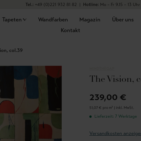
Tel.:
+49 (0)221 932 81 82
|
Hotline:
Mo – Fr 9.15 – 13 Uhr
Tapeten
Wandfarben
Magazin
Über uns
Kontakt
ion, col.39
MINDTHEGAP
The Vision, c
239,00 €
51,07 € pro m² |
inkl. MwSt.
Lieferzeit: 7 Werktage
Versandkosten anzeige