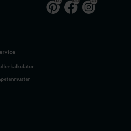
4,9 k
32,5 k
3,1 k
ervice
ollenkalkulator
apetenmuster