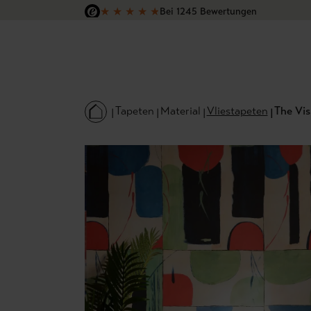
★
★
★
★
★
Bei 1245 Bewertungen
 Hauptinhalt springen
Zur Suche springen
Zur Hauptnavigation springen
Versandkostenfrei in Deutschland
Tapeten
Material
Vliestapeten
The Vis