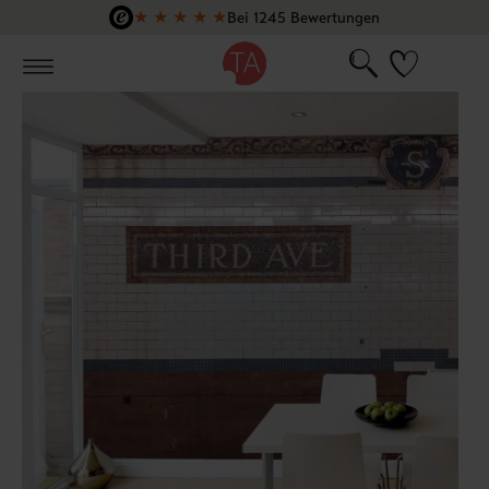
★
★
★
★
★
Bei 1245 Bewertungen
Zum Hauptinhalt springen