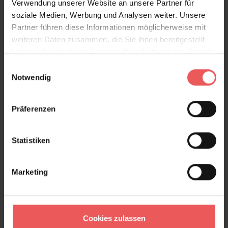
Verwendung unserer Website an unsere Partner für
Natur und Design harmonisch verbindet.
soziale Medien, Werbung und Analysen weiter. Unsere
Partner führen diese Informationen möglicherweise mit
weiteren Daten zusammen, die Sie ihnen bereitgestellt
Produktdetails
haben oder die sie im Rahmen Ihrer Nutzung der Dienste
gesammelt haben.
Einwilligungsauswahl
Versand & Zahlung
Notwendig
Bewertungen
Präferenzen
FAQ
Teilen!
Statistiken
Marketing
Sie haben Fragen zum Produkt?
Frage stellen
Cookies zulassen
+49 (0)221 932 81 82