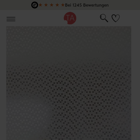
★
★
★
★
★
Bei 1245 Bewertungen
Zum Hauptinhalt springen