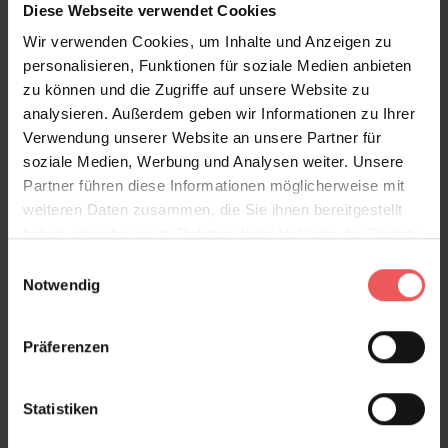
Diese Webseite verwendet Cookies
Sie haben Fragen zum Produkt?
Wir verwenden Cookies, um Inhalte und Anzeigen zu
Frage stellen
personalisieren, Funktionen für soziale Medien anbieten
+49 (0)221 932 81 82
zu können und die Zugriffe auf unsere Website zu
analysieren. Außerdem geben wir Informationen zu Ihrer
Verwendung unserer Website an unsere Partner für
soziale Medien, Werbung und Analysen weiter. Unsere
Partner führen diese Informationen möglicherweise mit
Produktgalerie überspringen
Varianten
weiteren Daten zusammen, die Sie ihnen bereitgestellt
haben oder die sie im Rahmen Ihrer Nutzung der Dienste
gesammelt haben.
Einwilligungsauswahl
Notwendig
Präferenzen
Statistiken