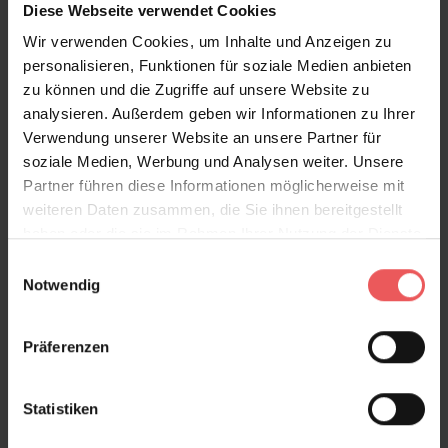
Diese Webseite verwendet Cookies
Sie haben Fragen zum Produkt?
Wir verwenden Cookies, um Inhalte und Anzeigen zu
Frage stellen
personalisieren, Funktionen für soziale Medien anbieten
+49 (0)221 932 81 82
zu können und die Zugriffe auf unsere Website zu
analysieren. Außerdem geben wir Informationen zu Ihrer
Verwendung unserer Website an unsere Partner für
soziale Medien, Werbung und Analysen weiter. Unsere
Partner führen diese Informationen möglicherweise mit
Produktgalerie überspringen
Varianten
weiteren Daten zusammen, die Sie ihnen bereitgestellt
haben oder die sie im Rahmen Ihrer Nutzung der Dienste
gesammelt haben.
Einwilligungsauswahl
Notwendig
Präferenzen
Statistiken