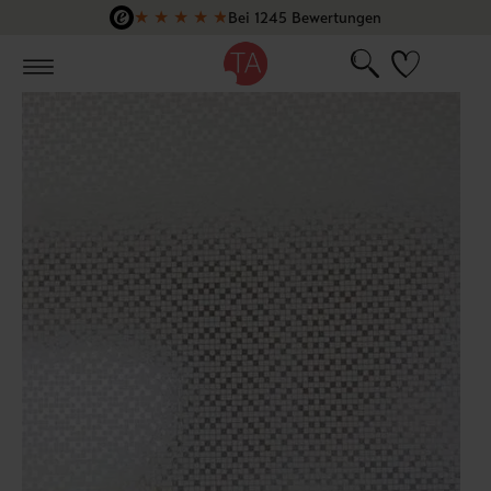
★
★
★
★
★
Bei 1245 Bewertungen
Zum Hauptinhalt springen