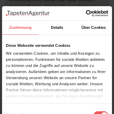
markante Akzente, ohne den Raum zu dominieren.
Produktdetails
Zustimmung
Details
Über Cookies
Versand & Zahlung
Bewertungen
Diese Webseite verwendet Cookies
Wir verwenden Cookies, um Inhalte und Anzeigen zu
personalisieren, Funktionen für soziale Medien anbieten
FAQ
Teilen!
zu können und die Zugriffe auf unsere Website zu
analysieren. Außerdem geben wir Informationen zu Ihrer
Verwendung unserer Website an unsere Partner für
soziale Medien, Werbung und Analysen weiter. Unsere
Partner führen diese Informationen möglicherweise mit
Sie haben Fragen zum Produkt?
weiteren Daten zusammen, die Sie ihnen bereitgestellt
Frage stellen
haben oder die sie im Rahmen Ihrer Nutzung der Dienste
+49 (0)221 932 81 82
gesammelt haben.
Einwilligungsauswahl