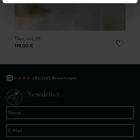
Tiles, col. 01
119,00 €
★
★
★
★
★
Bei 1245 Bewertungen
Newsletter