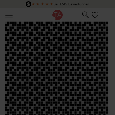
★
★
★
★
★
Bei 1245 Bewertungen
Zum Hauptinhalt springen