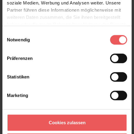
soziale Medien, Werbung und Analysen weiter. Unsere
Partner führen diese Informationen möglicherweise mit
FAQ
Teilen!
weiteren Daten zusammen, die Sie ihnen bereitgestellt
haben oder die sie im Rahmen Ihrer Nutzung der Dienste
gesammelt haben.
Einwilligungsauswahl
Notwendig
Sie haben Fragen zum Produkt?
Präferenzen
Frage stellen
+49 (0)221 932 81 82
Statistiken
Marketing
Produktgalerie überspringen
Varianten
Cookies zulassen