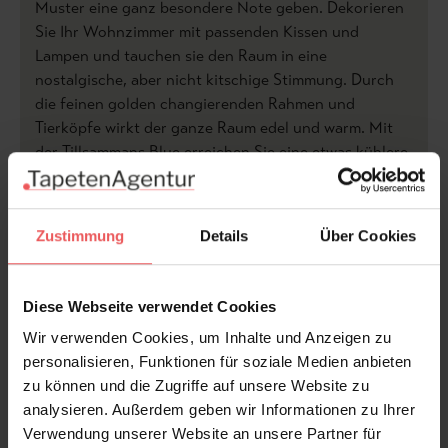
Muster eine ganz besondere Note geben. Dekorieren
Sie Ihr Wohnzimmer mit passenden Kissen und
Lampen und tauchen sie den Raum in eine
nostalgische, aber nicht kitschige Stimmung. Durch
die feinen golden changierenden Rahmen und
Tierköpfe wirkt der ganze Raum edel und warm. Mit
der Tillsammans Blue erreichen Sie eine etwas kühlere
Optik, die an Eleganz aber der goldenen Tapete in
nichts nachsteht. Besonders im Schlafzimmer ist die
blaue Farbvariante ein echter Hingucker.
Zustimmung
Details
Über Cookies
Diese Webseite verwendet Cookies
Produktdetails
Wir verwenden Cookies, um Inhalte und Anzeigen zu
personalisieren, Funktionen für soziale Medien anbieten
Versand & Zahlung
zu können und die Zugriffe auf unsere Website zu
analysieren. Außerdem geben wir Informationen zu Ihrer
Bewertungen
Verwendung unserer Website an unsere Partner für