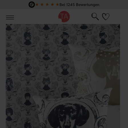
★
★
★
★
★
Bei 1245 Bewertungen
Zum Hauptinhalt springen