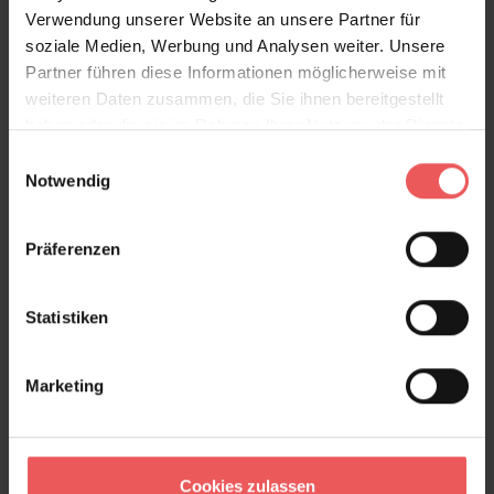
Verwendung unserer Website an unsere Partner für
inspirieren und schaffen Sie eine Atmosphäre, die
soziale Medien, Werbung und Analysen weiter. Unsere
zugleich beruhigend und faszinierend ist.
Partner führen diese Informationen möglicherweise mit
weiteren Daten zusammen, die Sie ihnen bereitgestellt
Produktdetails
haben oder die sie im Rahmen Ihrer Nutzung der Dienste
gesammelt haben.
Einwilligungsauswahl
Versand & Zahlung
Notwendig
Bewertungen
Präferenzen
FAQ
Teilen!
Statistiken
Marketing
Sie haben Fragen zum Produkt?
Frage stellen
Cookies zulassen