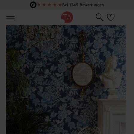
★
★
★
★
★
Bei 1245 Bewertungen
Zum Hauptinhalt springen