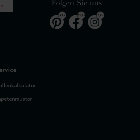
Folgen Sie uns
en
4,9 k
32,5 k
3,1 k
ervice
ollenkalkulator
apetenmuster