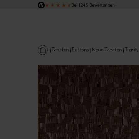
★
★
★
★
★
Bei 1245 Bewertungen
 Hauptinhalt springen
Zur Suche springen
Zur Hauptnavigation springen
Versandkostenfrei in Deutschland
Tapeten
Buttons
Neue Tapeten
Tiznit,