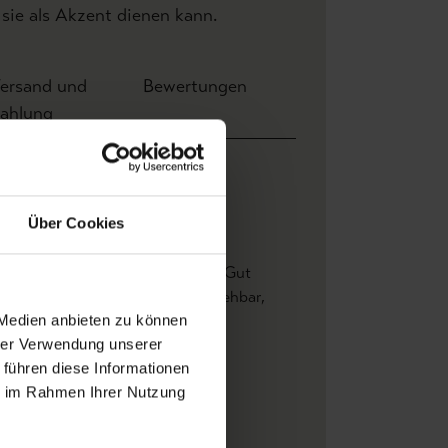
sie als Akzent dienen kann.
ersand und
Bewertungen
ahlung
ite: 0,70 m x Höhe 10,05 m
2 m
Über Cookies
amance
oclass B-s2,d0
, Gerader Ansatz
, Gut
htbeständig
, Restlos trocken abziehbar
,
d einkleistern
, Waschbeständig
 Medien anbieten zu können
hrer Verwendung unserer
fische Muster
, Moderne Muster
 führen diese Informationen
un
ie im Rahmen Ihrer Nutzung
skleber
TALLIQUES