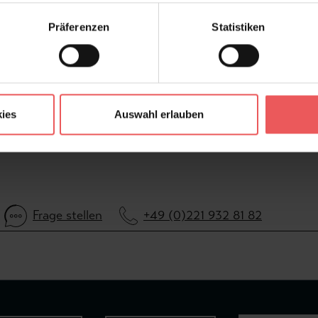
Konfektionierung:
Roll
Präferenzen
Statistiken
FAQ
ies
Auswahl erlauben
Frage stellen
+49 (0)221 932 81 82