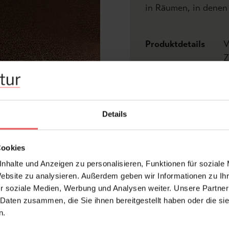
in Räumen, in denen 
Produktdetails
V
Z
Abmessungen:
Bre
Rapport:
0,3
Details
Hersteller:
Cas
Eur
Cookies
Bemerkenswert:
lic
Wan
nhalte und Anzeigen zu personalisieren, Funktionen für soziale
Website zu analysieren. Außerdem geben wir Informationen zu I
Design:
Gra
r soziale Medien, Werbung und Analysen weiter. Unsere Partner
Farbton:
Bra
 Daten zusammen, die Sie ihnen bereitgestellt haben oder die s
Kleber:
Vlie
n.
Kollektion:
MÉ