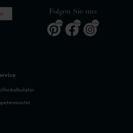
Folgen Sie uns
en
4,9 k
32,5 k
3,1 k
ervice
ollenkalkulator
apetenmuster