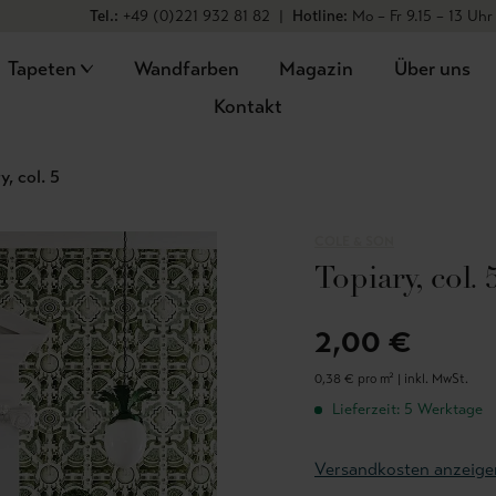
Tel.:
+49 (0)221 932 81 82
|
Hotline:
Mo – Fr 9.15 – 13 Uhr
Tapeten
Wandfarben
Magazin
Über uns
Kontakt
y, col. 5
COLE & SON
Topiary, col. 
2,00 €
0,38 € pro m² |
inkl. MwSt.
Lieferzeit: 5 Werktage
Versandkosten anzeige