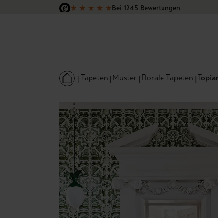
★
★
★
★
★
Bei 1245 Bewertungen
 Hauptinhalt springen
Zur Suche springen
Zur Hauptnavigation springen
Versandkostenfrei in Deutschland
Tapeten
Muster
Florale Tapeten
Topiar