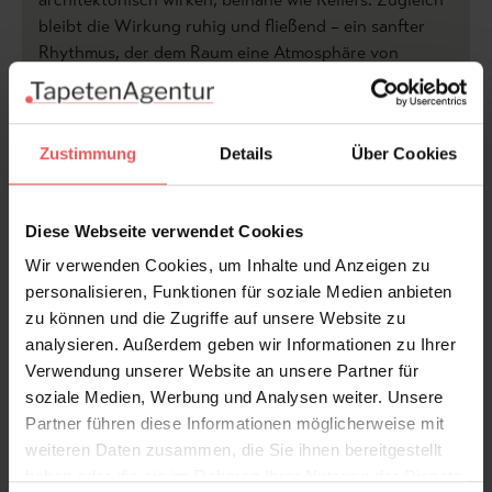
bleibt die Wirkung ruhig und fließend – ein sanfter
Rhythmus, der dem Raum eine Atmosphäre von
Gelassenheit und kultivierter Kreativität verleiht.
Produktdetails
Zustimmung
Details
Über Cookies
Versand & Zahlung
Diese Webseite verwendet Cookies
Bewertungen
Wir verwenden Cookies, um Inhalte und Anzeigen zu
personalisieren, Funktionen für soziale Medien anbieten
zu können und die Zugriffe auf unsere Website zu
FAQ
Teilen!
analysieren. Außerdem geben wir Informationen zu Ihrer
Verwendung unserer Website an unsere Partner für
soziale Medien, Werbung und Analysen weiter. Unsere
Partner führen diese Informationen möglicherweise mit
weiteren Daten zusammen, die Sie ihnen bereitgestellt
Sie haben Fragen zum Produkt?
haben oder die sie im Rahmen Ihrer Nutzung der Dienste