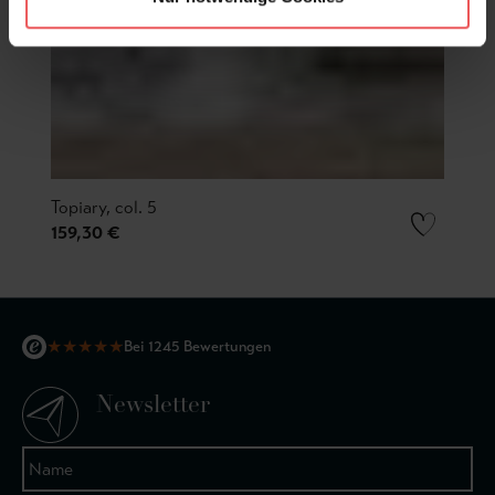
Topiary, col. 5
159,30 €
★
★
★
★
★
Bei 1245 Bewertungen
Newsletter