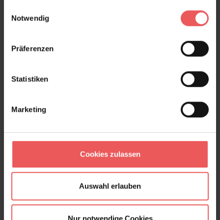
Frage stellen
gesammelt haben.
Einwilligungsauswahl
Notwendig
+49 (0)221 932 81 82
Präferenzen
Produktgalerie überspringen
Varianten
Statistiken
Marketing
Cookies zulassen
Auswahl erlauben
Nur notwendige Cookies