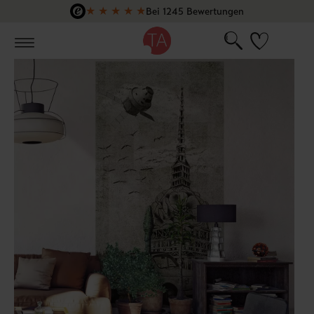
★
★
★
★
★
Bei 1245 Bewertungen
Zum Hauptinhalt springen