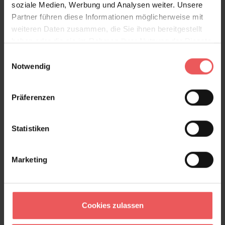
soziale Medien, Werbung und Analysen weiter. Unsere
Partner führen diese Informationen möglicherweise mit
Produktdetails
weiteren Daten zusammen, die Sie ihnen bereitgestellt
haben oder die sie im Rahmen Ihrer Nutzung der Dienste
Versand & Zahlung
gesammelt haben.
Einwilligungsauswahl
Notwendig
Bewertungen
Präferenzen
FAQ
Teilen!
Statistiken
Marketing
Sie haben Fragen zum Produkt?
Frage stellen
+49 (0)221 932 81 82
Cookies zulassen