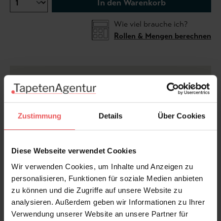
In den Warenkorb
Wie viel brauche ich?
Rollen & Mengen berechnen
Sondermaß möglich.
Die Tapete ist zu groß oder zu
klein? Dieses Motiv kann individuell für Ihre Wand
angefertigt werden. Bitte kontaktieren Sie uns und
Zustimmung
Details
Über Cookies
wir erstellen Ihnen ein kostenloses und
unverbindliches Angebot.
Diese Webseite verwendet Cookies
Für Sonderanfertigungen beträgt der Preis
Wir verwenden Cookies, um Inhalte und Anzeigen zu
38.50 EURO/qm inkl. MwSt., zzgl Versand.
personalisieren, Funktionen für soziale Medien anbieten
zu können und die Zugriffe auf unsere Website zu
Bitte beachten Sie,
dass je nach Sondermaß nur
analysieren. Außerdem geben wir Informationen zu Ihrer
Ausschnitte des Motives möglich sind.
Verwendung unserer Website an unsere Partner für