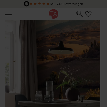
★
★
★
★
★
Bei 1245 Bewertungen
Zum Hauptinhalt springen