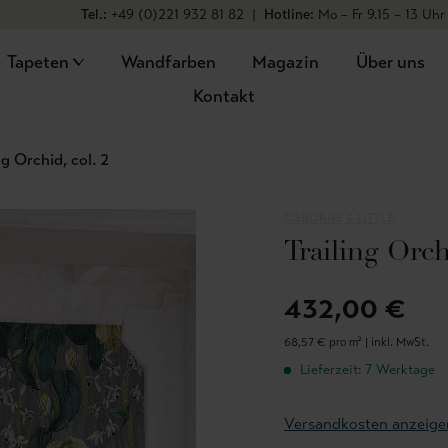
Tel.:
+49 (0)221 932 81 82
|
Hotline:
Mo – Fr 9.15 – 13 Uhr
Tapeten
Wandfarben
Magazin
Über uns
Kontakt
ng Orchid, col. 2
OSBORNE & LITTLE
Trailing Orch
432,00 €
68,57 € pro m² |
inkl. MwSt.
Lieferzeit: 7 Werktage
Versandkosten anzeige