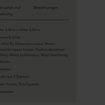
ersand und
Bewertungen
ahlung
ite: 2,10 m x Höhe 3,00 m
orne & Little
 4102 B1
, Dimensionsstabil
, Motiv-
izontal-rapportierbar
, Restlos abziehbar
,
ßfest
, Wand einkleistern
, Waschbeständig
ticolor
skleber
teht aus 3 Bahnen
rale Muster
, FotoTapeten
estapeten