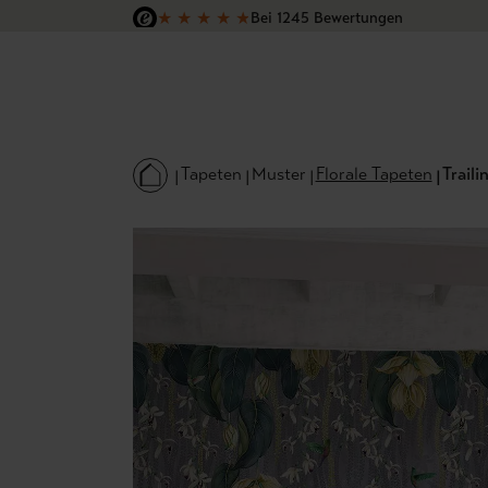
★
★
★
★
★
Bei 1245 Bewertungen
 Hauptinhalt springen
Zur Suche springen
Zur Hauptnavigation springen
Versandkostenfrei in Deutschland
Tapeten
Muster
Florale Tapeten
Traili