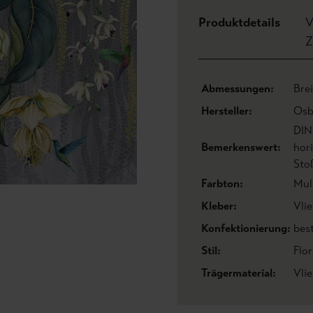
Produktdetails
V
Z
Abmessungen:
Bre
Hersteller:
Osb
DIN
Bemerkenswert:
hor
Sto
Farbton:
Mul
Kleber:
Vlie
Konfektionierung:
bes
Stil:
Flo
Trägermaterial:
Vli