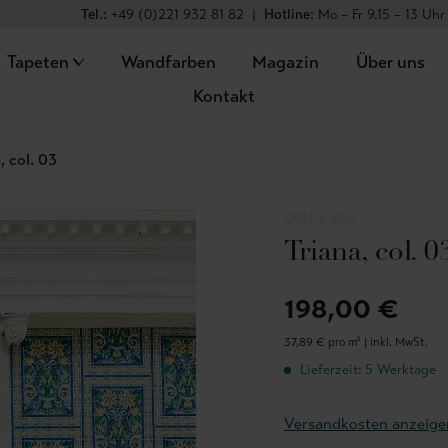
Tel.:
+49 (0)221 932 81 82
|
Hotline:
Mo – Fr 9.15 – 13 Uhr
Tapeten
Wandfarben
Magazin
Über uns
Kontakt
, col. 03
COLE & SON
Triana, col. 0
198,00 €
37,89 € pro m² |
inkl. MwSt.
Lieferzeit: 5 Werktage
Versandkosten anzeige