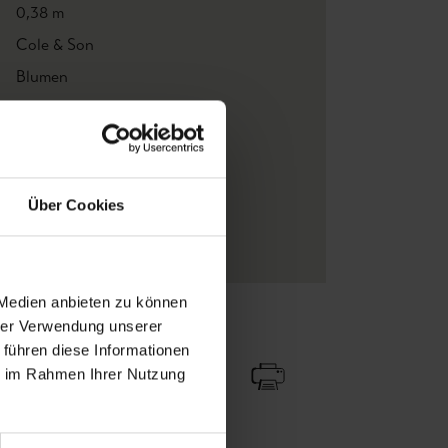
0,38 m
Cole & Son
Blumen
Multicolor
Coles Tub Paste
Rolle
Florale Muster
Über Cookies
Vliestapeten
 Medien anbieten zu können
hrer Verwendung unserer
Zu Favoriten
Teilen!
 führen diese Informationen
ie im Rahmen Ihrer Nutzung