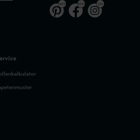
4,9 k
32,5 k
3,1 k
ervice
ollenkalkulator
apetenmuster