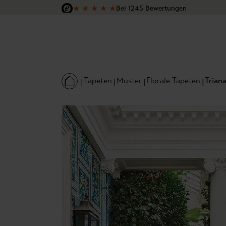
★
★
★
★
★
Bei 1245 Bewertungen
 Hauptinhalt springen
Zur Suche springen
Zur Hauptnavigation springen
Versandkostenfrei in Deutschland
Tapeten
Muster
Florale Tapeten
Triana