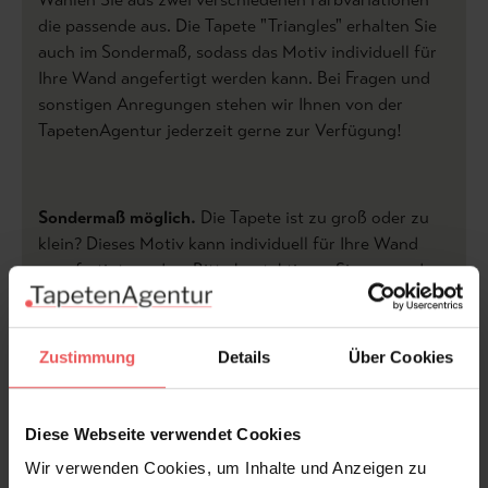
die passende aus. Die Tapete "Triangles" erhalten Sie
auch im Sondermaß, sodass das Motiv individuell für
Ihre Wand angefertigt werden kann. Bei Fragen und
sonstigen Anregungen stehen wir Ihnen von der
TapetenAgentur jederzeit gerne zur Verfügung!
Sondermaß möglich.
Die Tapete ist zu groß oder zu
klein? Dieses Motiv kann individuell für Ihre Wand
angefertigt werden. Bitte kontaktieren Sie uns und
wir erstellen Ihnen ein kostenloses und
unverbindliches Angebot.
Zustimmung
Details
Über Cookies
Für Sonderanfertigungen beträgt der Preis
38.50 EURO/qm inkl. MwSt., zzgl Versand.
Diese Webseite verwendet Cookies
Bitte beachten Sie,
dass je nach Sondermaß nur
Wir verwenden Cookies, um Inhalte und Anzeigen zu
Ausschnitte des Motives möglich sind.