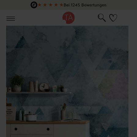
★
★
★
★
★
Bei 1245 Bewertungen
Zum Hauptinhalt springen