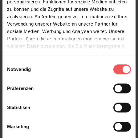
personalisieren, Funktionen für soziale Medien anbieten
zu können und die Zugriffe auf unsere Website zu
analysieren. Außerdem geben wir Informationen zu Ihrer
Produktdetails
Verwendung unserer Website an unsere Partner für
soziale Medien, Werbung und Analysen weiter. Unsere
Versand & Zahlung
Partner führen diese Informationen möglicherweise mit
weiteren Daten zusammen, die Sie ihnen bereitgestellt
Bewertungen
haben oder die sie im Rahmen Ihrer Nutzung der Dienste
gesammelt haben.
Einwilligungsauswahl
Notwendig
FAQ
Teilen!
Präferenzen
Statistiken
Sie haben Fragen zum Produkt?
Frage stellen
Marketing
+49 (0)221 932 81 82