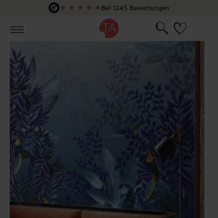
★
★
★
★
★
Bei 1245 Bewertungen
Zum Hauptinhalt springen