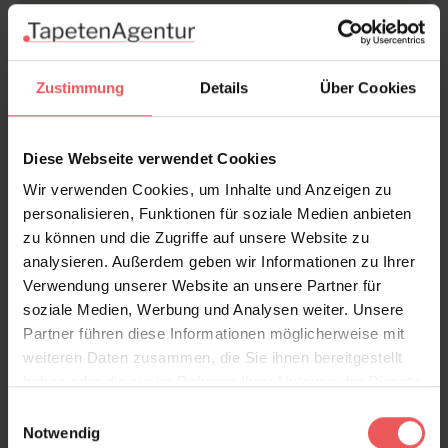
Produktdetails
Versand & Zahlung
Zustimmung
Details
Über Cookies
Bewertungen
Diese Webseite verwendet Cookies
Wir verwenden Cookies, um Inhalte und Anzeigen zu
FAQ
Teilen!
personalisieren, Funktionen für soziale Medien anbieten
zu können und die Zugriffe auf unsere Website zu
analysieren. Außerdem geben wir Informationen zu Ihrer
Verwendung unserer Website an unsere Partner für
soziale Medien, Werbung und Analysen weiter. Unsere
Sie haben Fragen zum Produkt?
Partner führen diese Informationen möglicherweise mit
Frage stellen
weiteren Daten zusammen, die Sie ihnen bereitgestellt
+49 (0)221 932 81 82
haben oder die sie im Rahmen Ihrer Nutzung der Dienste
gesammelt haben.
Einwilligungsauswahl
Notwendig