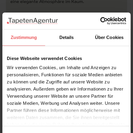
eine elegante Atmosphäre im Raum.
Die Tapete wird individuell auf Maß gefertigt und
passgenau an Ihre Wand angepasst. Ideal für
Wohnräume, Eingangsbereiche oder exklusive
Zustimmung
Details
Über Cookies
Objektbereiche.
Wir beraten Sie gerne bezüglich der Ausfertigung im
Diese Webseite verwendet Cookies
Bezug auf Material und Designausschnitt.
Wir verwenden Cookies, um Inhalte und Anzeigen zu
personalisieren, Funktionen für soziale Medien anbieten
Produktdetails
zu können und die Zugriffe auf unsere Website zu
analysieren. Außerdem geben wir Informationen zu Ihrer
Verwendung unserer Website an unsere Partner für
Versand & Zahlung
soziale Medien, Werbung und Analysen weiter. Unsere
Partner führen diese Informationen möglicherweise mit
Bewertungen
weiteren Daten zusammen, die Sie ihnen bereitgestellt
haben oder die sie im Rahmen Ihrer Nutzung der Dienste
gesammelt haben.
FAQ
Teilen!