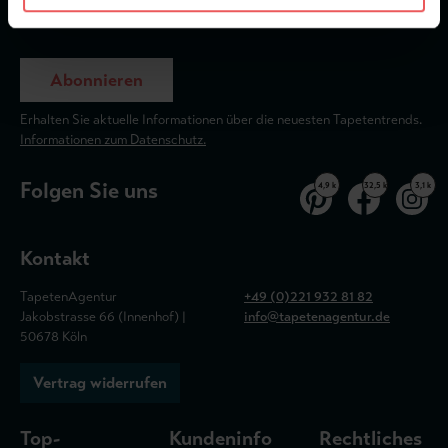
Abonnieren
Erhalten Sie aktuelle Informationen über die neuesten Tapetentrends.
Informationen zum Datenschutz.
Folgen Sie uns
4,9 k
32,5 k
3,1 k
Kontakt
TapetenAgentur
+49 (0)221 932 81 82
Jakobstrasse 66 (Innenhof) |
info@tapetenagentur.de
50678 Köln
Vertrag widerrufen
Top-
Kundeninfo
Rechtliches