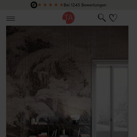
★
★
★
★
★
Bei 1245 Bewertungen
Zum Hauptinhalt springen