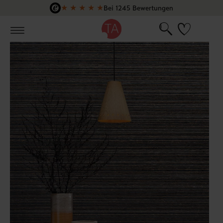
★
★
★
★
★
Bei 1245 Bewertungen
Zum Hauptinhalt springen