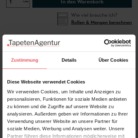
In den Warenkorb
Wie viel brauche ich?
Rollen & Mengen berechnen
Die Textiltapete Unlimited von Omexco /Arte zeigt
das beliebte Streifendesign einmal ganz anders.
Zustimmung
Details
Über Cookies
Horizontal angeordnete Garne in wechselnden Farben
muten an wie ein unendlich verlaufender,
grober
Textilstrang - Unlimited
. Die gedämpften
Diese Webseite verwendet Cookies
Farben sorgen für eine warme, gemütliche
Wir verwenden Cookies, um Inhalte und Anzeigen zu
Wohnatmosphäre. Die Vliestapete ist 92 cm breit und
personalisieren, Funktionen für soziale Medien anbieten
kann pro laufendem Meter bestellt werden.
zu können und die Zugriffe auf unsere Website zu
analysieren. Außerdem geben wir Informationen zu Ihrer
Verwendung unserer Website an unsere Partner für
Produktdetails
soziale Medien, Werbung und Analysen weiter. Unsere
Partner führen diese Informationen möglicherweise mit