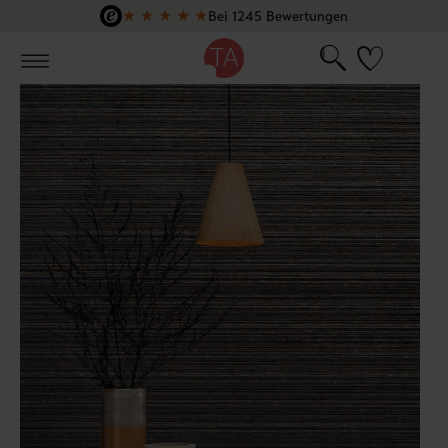
★
★
★
★
★
Bei 1245 Bewertungen
Zum Hauptinhalt springen