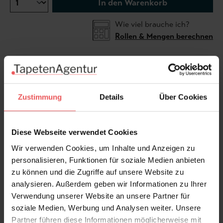
In den Warenkorb
Wie viel brauche ich?
Rollen & Mengen berechnen
Die Textiltapete Unlimited von Omexco /Arte zeigt
das beliebte Streifendesign einmal ganz anders.
Zustimmung
Details
Über Cookies
Horizontal angeordnete Garne in wechselnden Farben
muten an wie ein unendlich verlaufender,
grober
Textilstrang - Unlimited
. Die gedämpften
Diese Webseite verwendet Cookies
Farben sorgen für eine warme, gemütliche
Wir verwenden Cookies, um Inhalte und Anzeigen zu
Wohnatmosphäre. Die Vliestapete ist 92 cm breit und
personalisieren, Funktionen für soziale Medien anbieten
kann pro laufendem Meter bestellt werden.
zu können und die Zugriffe auf unsere Website zu
analysieren. Außerdem geben wir Informationen zu Ihrer
Verwendung unserer Website an unsere Partner für
Produktdetails
soziale Medien, Werbung und Analysen weiter. Unsere
Partner führen diese Informationen möglicherweise mit