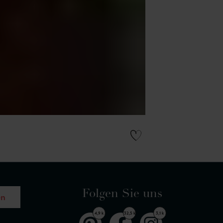
Folgen Sie uns
en
4,9 k
32,5 k
3,1 k