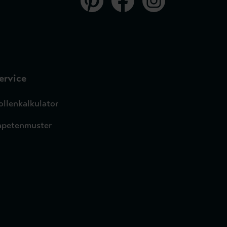
ervice
ollenkalkulator
apetenmuster