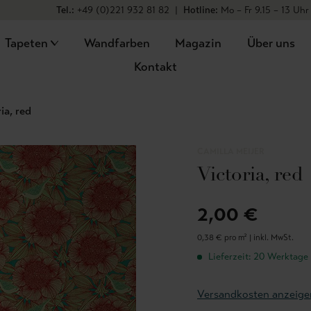
Tel.:
+49 (0)221 932 81 82
|
Hotline:
Mo – Fr 9.15 – 13 Uhr
Tapeten
Wandfarben
Magazin
Über uns
Kontakt
ia, red
CAMILLA MEIJER
Victoria, red
2,00 €
0,38 € pro m² |
inkl. MwSt.
Lieferzeit: 20 Werktage
Versandkosten anzeige