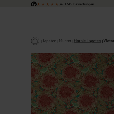
★
★
★
★
★
Bei 1245 Bewertungen
 Hauptinhalt springen
Zur Suche springen
Zur Hauptnavigation springen
Versandkostenfrei in Deutschland
Tapeten
Muster
Florale Tapeten
Victor