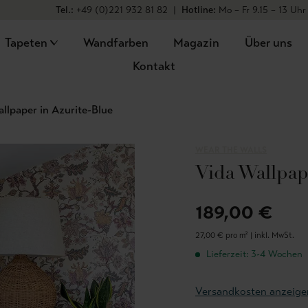
Tel.:
+49 (0)221 932 81 82
|
Hotline:
Mo – Fr 9.15 – 13 Uhr
Tapeten
Wandfarben
Magazin
Über uns
Kontakt
llpaper in Azurite-Blue
WEAR THE WALLS
Vida Wallpap
189,00 €
27,00 € pro m² |
inkl. MwSt.
Lieferzeit: 3-4 Wochen
Versandkosten anzeige