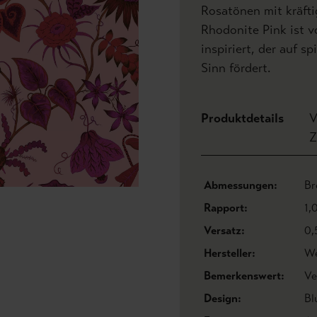
Rosatönen mit kräft
Rhodonite Pink ist v
inspiriert, der auf s
Sinn fördert.
Produktdetails
V
Z
Abmessungen:
Br
Rapport:
1,
Versatz:
0,
Hersteller:
We
Bemerkenswert:
Ve
Design:
Bl