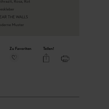
thrazit
, Rosa
, Rot
ieskleber
EAR THE WALLS
derne Muster
Zu Favoriten
Teilen!