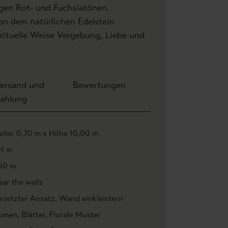
igen Rot- und Fuchsiatönen.
on dem natürlichen Edelstein
pirituelle Weise Vergebung, Liebe und
ersand und
Bewertungen
ahlung
eite: 0,70 m x Höhe 10,00 m
01 m
50 m
ar the walls
rsetzter Ansatz
, Wand einkleistern
umen
, Blätter
, Florale Muster