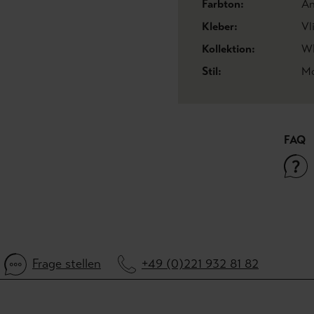
Farbton:
An
Kleber:
Vl
Kollektion:
W
Stil:
Mo
FAQ
Frage stellen
+49 (0)221 932 81 82