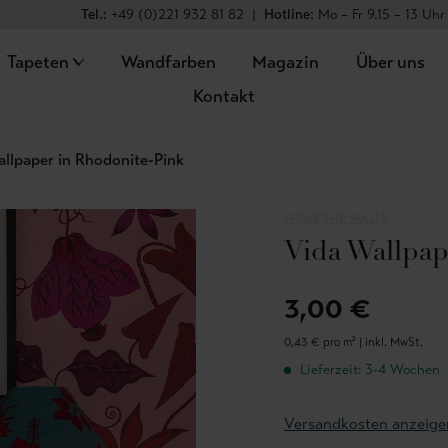
Tel.:
+49 (0)221 932 81 82
|
Hotline:
Mo – Fr 9.15 – 13 Uhr
Tapeten
Wandfarben
Magazin
Über uns
Kontakt
llpaper in Rhodonite-Pink
WEAR THE WALLS
Vida Wallpap
3,00 €
0,43 € pro m² |
inkl. MwSt.
Lieferzeit: 3-4 Wochen
Versandkosten anzeige