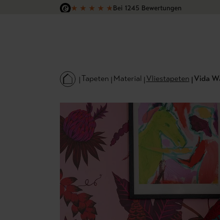
★
★
★
★
★
Bei 1245 Bewertungen
 Hauptinhalt springen
Zur Suche springen
Zur Hauptnavigation springen
Versandkostenfrei in Deutschland
Tapeten
Material
Vliestapeten
Vida Wa