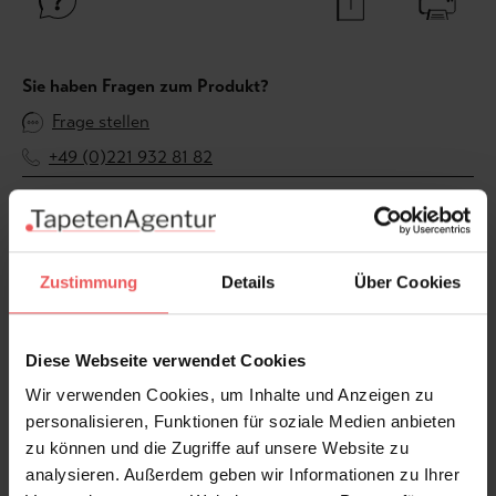
Sie haben Fragen zum Produkt?
Frage stellen
+49 (0)221 932 81 82
Produktgalerie überspringen
Varianten
Zustimmung
Details
Über Cookies
Diese Webseite verwendet Cookies
Wir verwenden Cookies, um Inhalte und Anzeigen zu
personalisieren, Funktionen für soziale Medien anbieten
zu können und die Zugriffe auf unsere Website zu
analysieren. Außerdem geben wir Informationen zu Ihrer