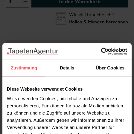
In den Warenkorb
Wie viel brauche ich?
Rollen & Mengen berechnen
Die Tapete "VIVED FLORAL" erhalten Sie im Online-
Shop der TapetenAgentur in insgesamt zwei
Variationen. In den Raumbildern sind ggf. mehrere
Zustimmung
Details
Über Cookies
Bahnen verschiedener Artikel abgebildet (zu finden in
Varianten).
Die 2 Artikel/Bahnen können in der
Reihenfolge: col.01 plus col.02 ... fortlaufend
Diese Webseite verwendet Cookies
kombiniert werden.
Wir verwenden Cookies, um Inhalte und Anzeigen zu
Der Preis bezieht sich auf 1 Bahn/Artikel.
personalisieren, Funktionen für soziale Medien anbieten
zu können und die Zugriffe auf unsere Website zu
analysieren. Außerdem geben wir Informationen zu Ihrer
Verwendung unserer Website an unsere Partner für