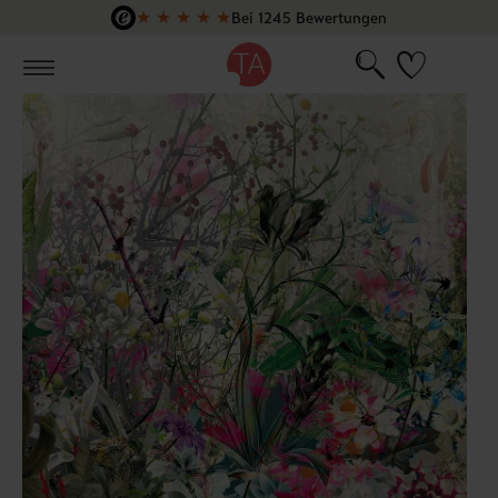
★
★
★
★
★
Bei 1245 Bewertungen
Zum Hauptinhalt springen