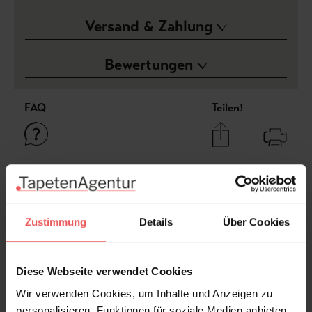
Versand & Zahlung
Bewertungen
FAQ
Teilen!
Sie haben Fragen zum Produkt?
Frage stellen
Zustimmung
Details
Über Cookies
+49 (0)221 932 81 82
Diese Webseite verwendet Cookies
Wir verwenden Cookies, um Inhalte und Anzeigen zu
Produktgalerie überspringen
Varianten
personalisieren, Funktionen für soziale Medien anbieten