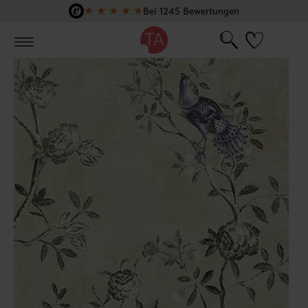
★
★
★
★
★
Bei 1245 Bewertungen
Zum Hauptinhalt springen