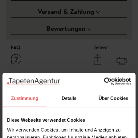
Versand & Zahlung
Bewertungen
FAQ
Teilen!
Sie haben Fragen zum Produkt?
Frage stellen
Zustimmung
Details
Über Cookies
+49 (0)221 932 81 82
Diese Webseite verwendet Cookies
Wir verwenden Cookies, um Inhalte und Anzeigen zu
Produktgalerie überspringen
Varianten
personalisieren, Funktionen für soziale Medien anbieten