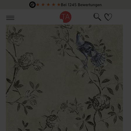
★
★
★
★
★
Bei 1245 Bewertungen
Zum Hauptinhalt springen