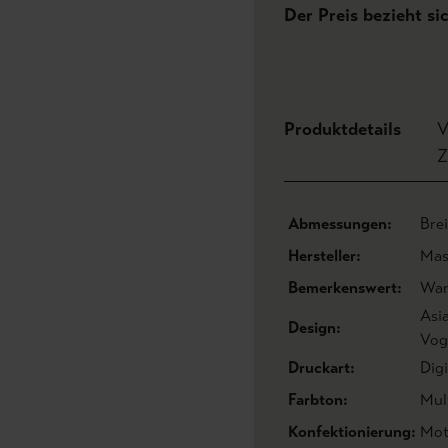
Der Preis bezieht si
Produktdetails
V
Z
Abmessungen:
Bre
Hersteller:
Mas
Bemerkenswert:
Wan
Asi
Design:
Vog
Druckart:
Dig
Farbton:
Mul
Konfektionierung:
Mot