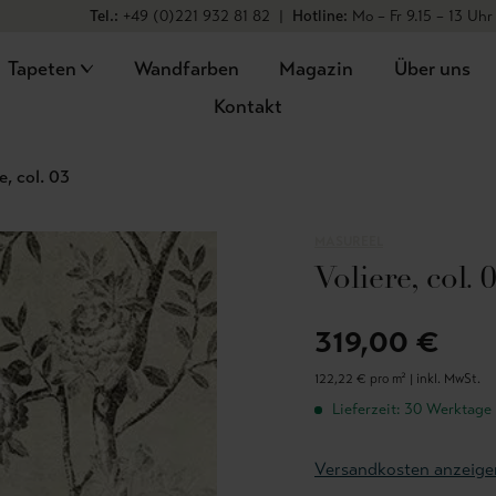
Tel.:
+49 (0)221 932 81 82
|
Hotline:
Mo – Fr 9.15 – 13 Uhr
Tapeten
Wandfarben
Magazin
Über uns
Kontakt
e, col. 03
MASUREEL
Voliere, col. 
319,00 €
122,22 € pro m² |
inkl. MwSt.
Lieferzeit: 30 Werktage
Versandkosten anzeige