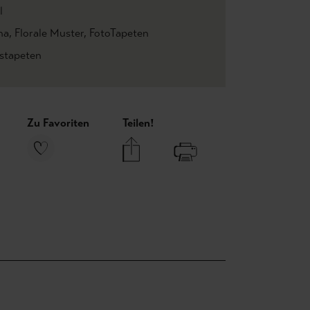
l
na
, Florale Muster
, FotoTapeten
estapeten
Zu Favoriten
Teilen!