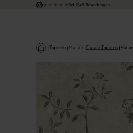
★
★
★
★
★
Bei 1245 Bewertungen
 Hauptinhalt springen
Zur Suche springen
Zur Hauptnavigation springen
Versandkostenfrei in Deutschland
Tapeten
Muster
Florale Tapeten
Volier