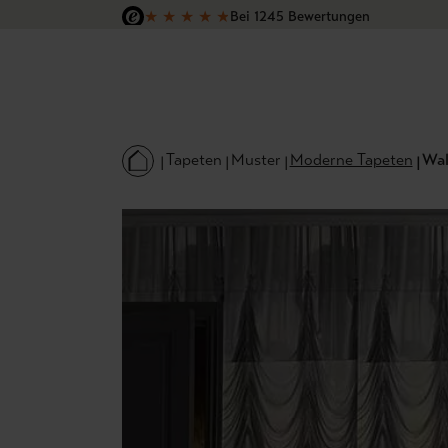
★
★
★
★
★
Bei 1245 Bewertungen
 Hauptinhalt springen
Zur Suche springen
Zur Hauptnavigation springen
Versandkostenfrei in Deutschland
Tapeten
Muster
Moderne Tapeten
Wal