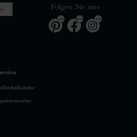
Folgen Sie uns
en
4,9 k
32,5 k
3,1 k
ervice
ollenkalkulator
apetenmuster