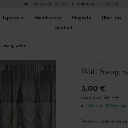
Tel.:
+49 (0)221 932 81 82
|
Hotline:
Mo – Fr 9.15 – 13 Uhr
Tapeten
Wandfarben
Magazin
Über uns
Kontakt
l Swag, white
DEBORAH BOWNESS
Wall Swag, w
3,00 €
0,58 € pro m² |
inkl. MwSt.
Lieferzeit: 10 Werktage
Versandkosten anzeige