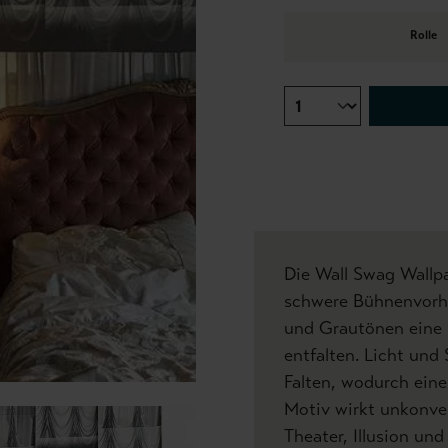
Rolle
Die Wall Swag Wallpa
schwere Bühnenvorhä
und Grautönen eine 
entfalten. Licht und
Falten, wodurch eine 
Motiv wirkt unkonven
Theater, Illusion un