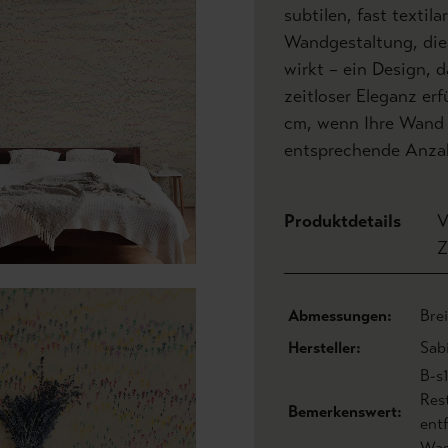
subtilen, fast textil
Wandgestaltung, die 
wirkt – ein Design, 
zeitloser Eleganz erf
cm, wenn Ihre Wand b
entsprechende Anzah
Produktdetails
V
Z
Abmessungen:
Bre
Hersteller:
Sab
B-s
Res
Bemerkenswert:
ent
Was