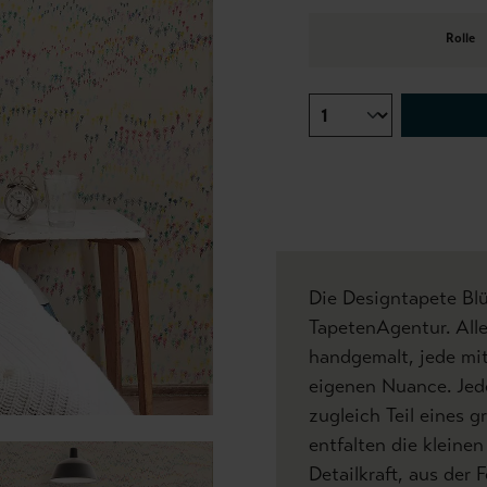
Rolle
Die Designtapete Blü
TapetenAgentur. All
handgemalt, jede mi
eigenen Nuance. Jed
zugleich Teil eines
entfalten die kleinen
Detailkraft, aus der 