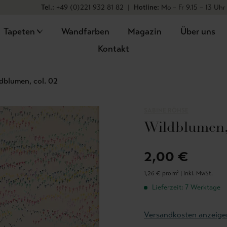
Tel.:
+49 (0)221 932 81 82
|
Hotline:
Mo – Fr 9.15 – 13 Uhr
Tapeten
Wandfarben
Magazin
Über uns
Kontakt
dblumen, col. 02
SABINE RÖHSE
Wildblumen, 
2,00 €
1,26 € pro m² |
inkl. MwSt.
Lieferzeit: 7 Werktage
Versandkosten anzeige