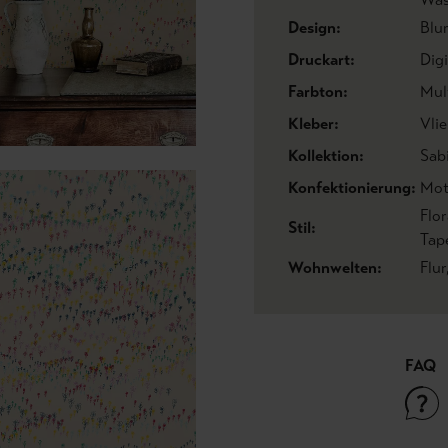
Design:
Blu
Druckart:
Dig
Farbton:
Mul
Kleber:
Vlie
Kollektion:
Sab
Konfektionierung:
Mot
Flo
Stil:
Tap
Wohnwelten:
Flur
FAQ