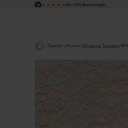
★
★
★
★
★
Bei 1245 Bewertungen
 Hauptinhalt springen
Zur Suche springen
Zur Hauptnavigation springen
Versandkostenfrei in Deutschland
Tapeten
Muster
Moderne Tapeten
Wil