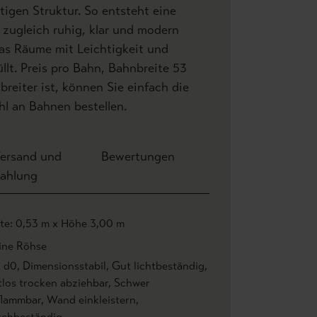
artigen Struktur. So entsteht eine
zugleich ruhig, klar und modern
das Räume mit Leichtigkeit und
üllt. Preis pro Bahn, Bahnbreite 53
reiter ist, können Sie einfach die
l an Bahnen bestellen.
ersand und
Bewertungen
ahlung
ite: 0,53 m x Höhe 3,00 m
ine Röhse
1 d0
, Dimensionsstabil
, Gut lichtbeständig
,
tlos trocken abziehbar
, Schwer
flammbar
, Wand einkleistern
,
chbeständig