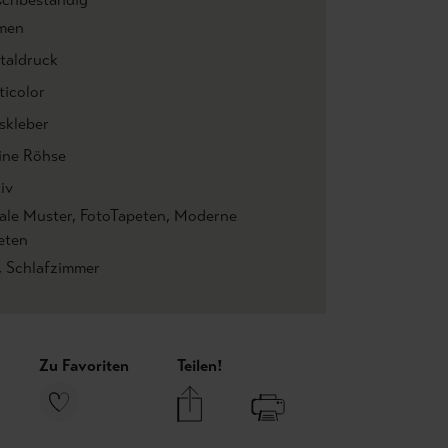
men
italdruck
ticolor
skleber
ine Röhse
iv
rale Muster
, FotoTapeten
, Moderne
eten
, Schlafzimmer
Zu Favoriten
Teilen!