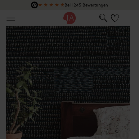
★
★
★
★
★
Bei 1245 Bewertungen
Zum Hauptinhalt springen