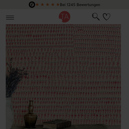
★
★
★
★
★
Bei 1245 Bewertungen
Zum Hauptinhalt springen