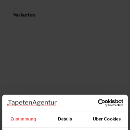
Produktgalerie überspringen
Varianten
Zustimmung
Details
Über Cookies