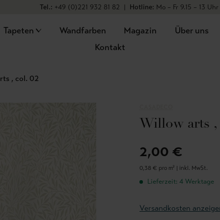
Tel.:
+49 (0)221 932 81 82
|
Hotline:
Mo – Fr 9.15 – 13 Uhr
Tapeten
Wandfarben
Magazin
Über uns
Kontakt
ts , col. 02
CASADECO
Willow arts , 
2,00 €
0,38 € pro m² |
inkl. MwSt.
Lieferzeit: 4 Werktage
Versandkosten anzeige