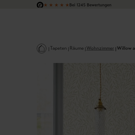
★
★
★
★
★
Bei 1245 Bewertungen
 Hauptinhalt springen
Zur Suche springen
Zur Hauptnavigation springen
Versandkostenfrei in Deutschland
Tapeten
Räume
Wohnzimmer
Willow ar