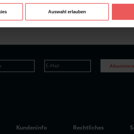
ies
Auswahl erlauben
Frage stellen
+49 (0)221 932 81 82
Abonnier
n
Kundeninfo
Rechtliches
S