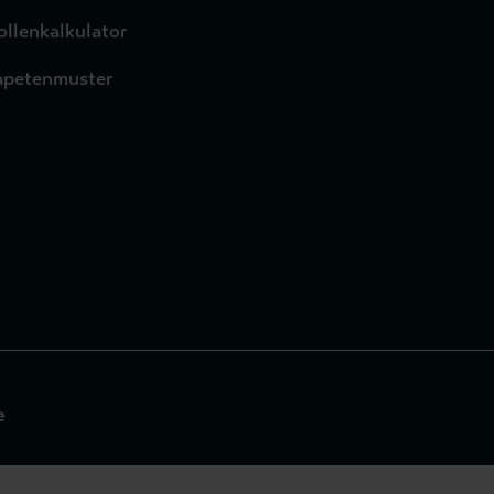
ollenkalkulator
apetenmuster