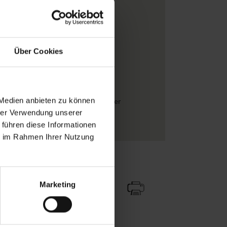
0,64 m
Casadeco
Blätter
Über Cookies
Creme
, Hellgrün
Vlieskleber
Rolle
 Medien anbieten zu können
Florale Muster
, Klassische Muster
hrer Verwendung unserer
Vliestapeten
 führen diese Informationen
ie im Rahmen Ihrer Nutzung
Zu Favoriten
Teilen!
Marketing