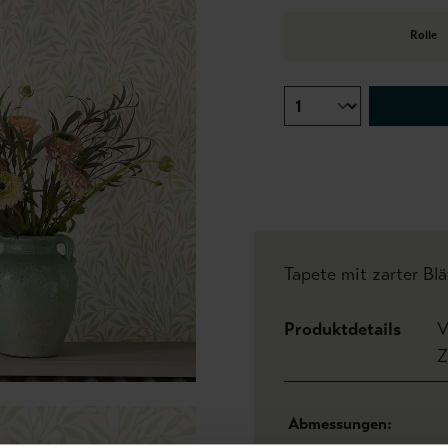
Rolle
Tapete mit zarter Bl
Produktdetails
V
Z
Abmessungen: