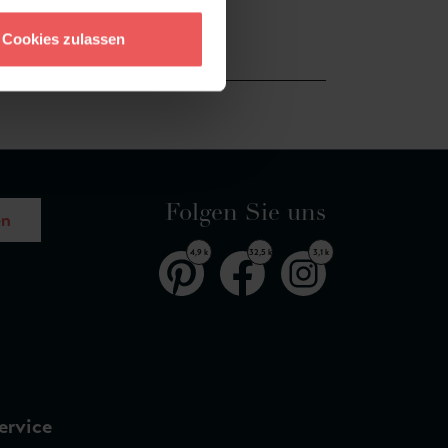
Cookies zulassen
Folgen Sie uns
en
4,9 k
32,5 k
3,1 k
ervice