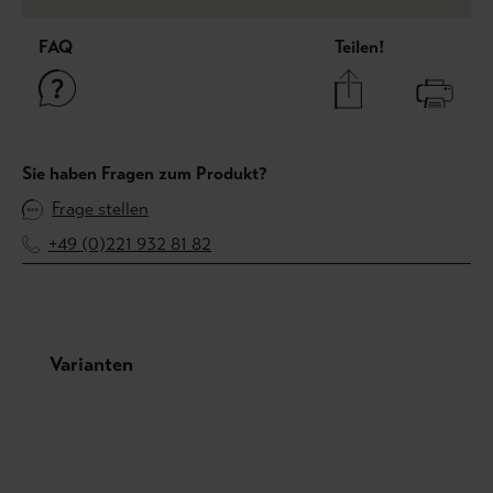
FAQ
Teilen!
Sie haben Fragen zum Produkt?
Frage stellen
+49 (0)221 932 81 82
Produktgalerie überspringen
Varianten