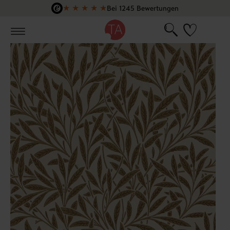
★
★
★
★
★
Bei 1245 Bewertungen
Zum Hauptinhalt springen