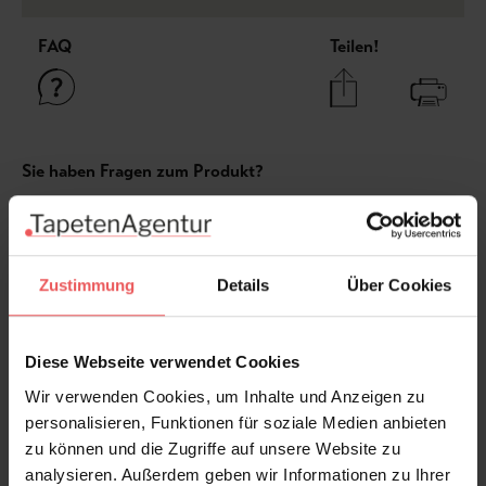
FAQ
Teilen!
Sie haben Fragen zum Produkt?
Frage stellen
+49 (0)221 932 81 82
Zustimmung
Details
Über Cookies
Produktgalerie überspringen
Varianten
Diese Webseite verwendet Cookies
Wir verwenden Cookies, um Inhalte und Anzeigen zu
personalisieren, Funktionen für soziale Medien anbieten
zu können und die Zugriffe auf unsere Website zu
analysieren. Außerdem geben wir Informationen zu Ihrer