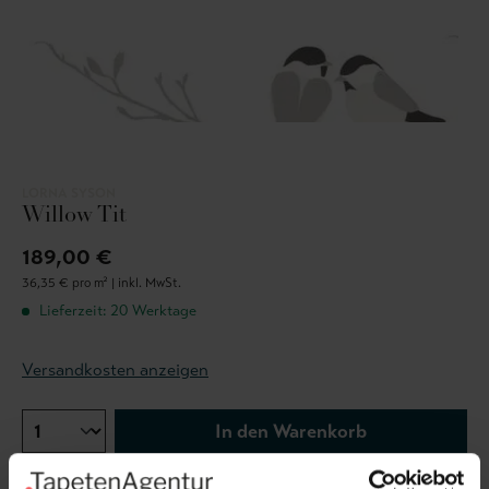
LORNA SYSON
Willow Tit
189,00 €
36,35 € pro m² |
inkl. MwSt.
Lieferzeit: 20 Werktage
Versandkosten anzeigen
In den Warenkorb
Wie viel brauche ich?