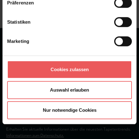
Präferenzen
+49 (0)221 932 81 82
Statistiken
Marketing
★
★
★
★
★
Bei 1245 Bewertungen
Newsletter
Cookies zulassen
Auswahl erlauben
Nur notwendige Cookies
Abonnieren
Erhalten Sie aktuelle Informationen über die neuesten Tapetentrends.
Informationen zum Datenschutz.