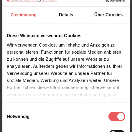
Rollen & Mengen berechnen
Zustimmung
Details
Über Cookies
Produktdetails
Diese Webseite verwendet Cookies
Wir verwenden Cookies, um Inhalte und Anzeigen zu
Versand & Zahlung
personalisieren, Funktionen für soziale Medien anbieten
zu können und die Zugriffe auf unsere Website zu
analysieren. Außerdem geben wir Informationen zu Ihrer
Bewertungen
Verwendung unserer Website an unsere Partner für
soziale Medien, Werbung und Analysen weiter. Unsere
FAQ
Teilen!
Partner führen diese Informationen möglicherweise mit
weiteren Daten zusammen, die Sie ihnen bereitgestellt
haben oder die sie im Rahmen Ihrer Nutzung der Dienste
gesammelt haben.
Einwilligungsauswahl
Notwendig
Sie haben Fragen zum Produkt?
Frage stellen