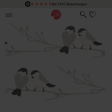
★
★
★
★
★
Bei 1245 Bewertungen
Zum Hauptinhalt springen