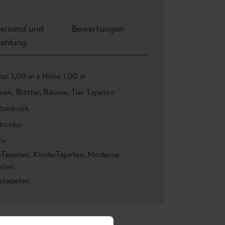
ersand und
Bewertungen
ahlung
ite: 1,00 m x Höhe 1,00 m
men
, Blätter
, Bäume
, Tier Tapeten
italdruck
ticolor
iv
oTapeten
, KinderTapeten
, Moderne
eten
estapeten