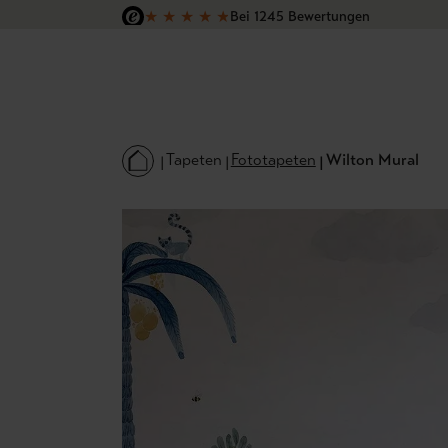
★
★
★
★
★
Bei 1245 Bewertungen
 Hauptinhalt springen
Zur Suche springen
Zur Hauptnavigation springen
Versandkostenfrei in Deutschland
Tapeten
Fototapeten
Wilton Mural