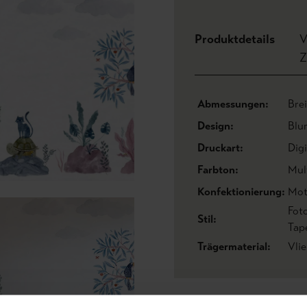
Produktdetails
V
Z
Abmessungen:
Bre
Design:
Blu
Druckart:
Dig
Farbton:
Mul
Konfektionierung:
Mot
Fot
Stil:
Tap
Trägermaterial:
Vli