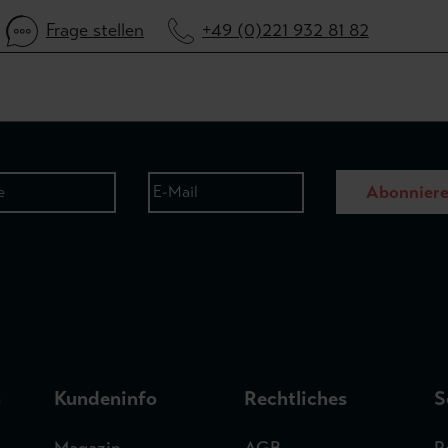
Frage stellen
+49 (0)221 932 81 82
Abonnier
n
Kundeninfo
Rechtliches
S