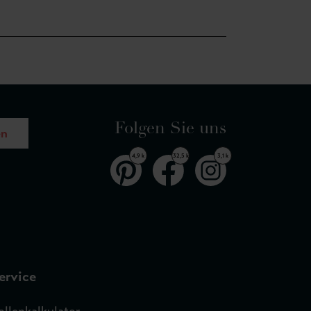
Folgen Sie uns
en
4,9 k
32,5 k
3,1 k
ervice