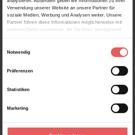
analysieren. Außerdem geben wir Informationen zu Ihrer
Versand & Zahlung
Verwendung unserer Website an unsere Partner für
soziale Medien, Werbung und Analysen weiter. Unsere
Bewertungen
Partner führen diese Informationen möglicherweise mit
weiteren Daten zusammen, die Sie ihnen bereitgestellt
haben oder die sie im Rahmen Ihrer Nutzung der Dienste
FAQ
Teilen!
gesammelt haben.
Einwilligungsauswahl
Notwendig
Präferenzen
Sie haben Fragen zum Produkt?
Frage stellen
Statistiken
+49 (0)221 932 81 82
Marketing
Produktgalerie überspringen
Varianten