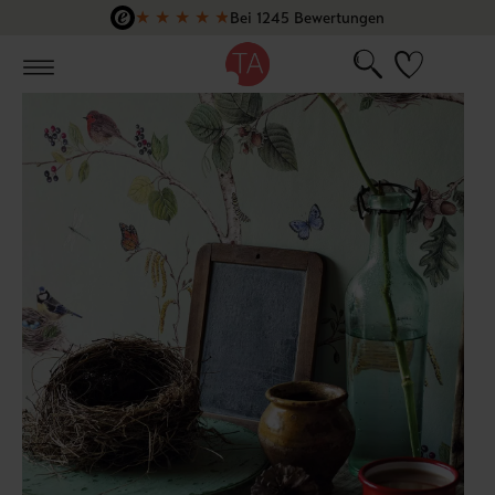
★
★
★
★
★
Bei 1245 Bewertungen
Zum Hauptinhalt springen