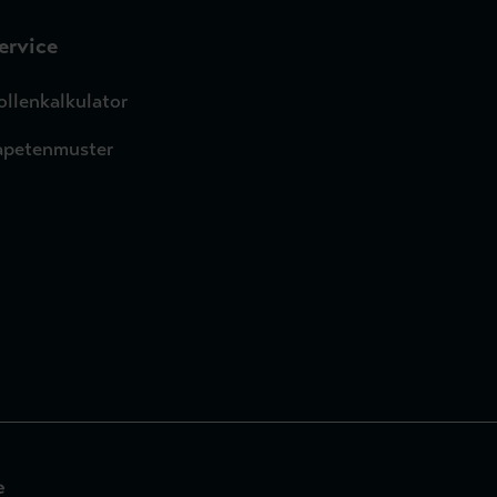
ervice
ollenkalkulator
apetenmuster