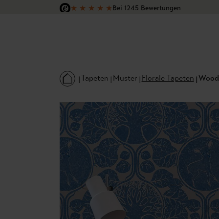
★
★
★
★
★
Bei 1245 Bewertungen
 Hauptinhalt springen
Zur Suche springen
Zur Hauptnavigation springen
Versandkostenfrei in Deutschland
Tapeten
Muster
Florale Tapeten
Woodl