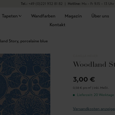
Tel.:
+49 (0)221 932 81 82
|
Hotline:
Mo – Fr 9.15 – 13 Uhr
Tapeten
Wandfarben
Magazin
Über uns
Kontakt
and Story, porcelaine blue
CAMILLA MEIJER
Woodland Sto
3,00 €
0,58 € pro m² |
inkl. MwSt.
Lieferzeit: 20 Werktage
Versandkosten anzeige