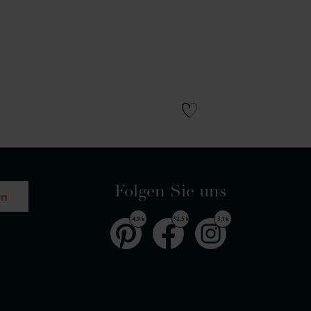
Folgen Sie uns
en
4,9 k
32,5 k
3,1 k