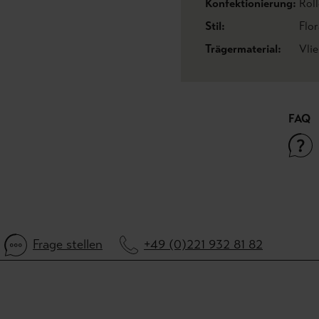
Konfektionierung:
Roll
Stil:
Flo
Trägermaterial:
Vlie
FAQ
Frage stellen
+49 (0)221 932 81 82