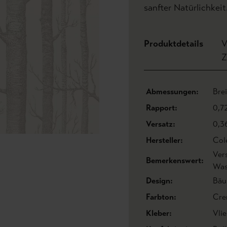
sanfter Natürlichkeit
Produktdetails
V
Z
Abmessungen:
Bre
Rapport:
0,7
Versatz:
0,3
Hersteller:
Col
Ver
Bemerkenswert:
Was
Design:
Bä
Farbton:
Cre
Kleber:
Vlie