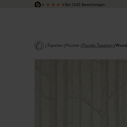
★
★
★
★
★
Bei 1245 Bewertungen
 Hauptinhalt springen
Zur Suche springen
Zur Hauptnavigation springen
Versandkostenfrei in Deutschland
Tapeten
Muster
Florale Tapeten
Woods