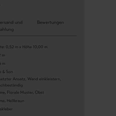
.
ersand und
Bewertungen
ahlung
ite: 0,52 m x Höhe 10,00 m
2 m
6 m
e & Son
setzter Ansatz
, Wand einkleistern
,
chbeständig
ume
, Florale Muster
, Obst
me
, Hellbraun
skleber