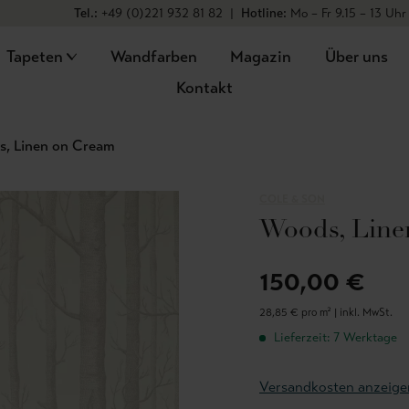
Tel.:
+49 (0)221 932 81 82
|
Hotline:
Mo – Fr 9.15 – 13 Uhr
Tapeten
Wandfarben
Magazin
Über uns
Kontakt
, Linen on Cream
COLE & SON
Woods, Line
150,00 €
28,85 € pro m² |
inkl. MwSt.
Lieferzeit: 7 Werktage
Versandkosten anzeige