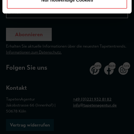
Abonnieren
Erhalten Sie aktuelle Informationen über die neuesten Tapetentrends.
Informationen zum Datenschutz.
Folgen Sie uns
4,9 k
32,5 k
3,1 k
Kontakt
TapetenAgentur
+49 (0)221 932 81 82
Jakobstrasse 66 (Innenhof) |
info@tapetenagentur.de
50678 Köln
Vertrag widerrufen