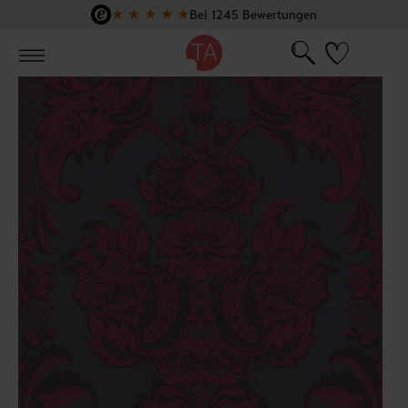
★
★
★
★
★
Bei 1245 Bewertungen
Zum Hauptinhalt springen