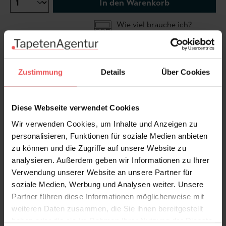
In den Warenkorb
Wie viel brauche ich?
Rollen & Mengen berechnen
Zustimmung
Details
Über Cookies
Ein edles, klassisches Muster alter Damask Tapeten
mit einer starken Tiefenwirkung.
Ausdruckstarke Wandgestaltung für Wohnzimmer.
Diese Webseite verwendet Cookies
Wir verwenden Cookies, um Inhalte und Anzeigen zu
personalisieren, Funktionen für soziale Medien anbieten
zu können und die Zugriffe auf unsere Website zu
Produktdetails
analysieren. Außerdem geben wir Informationen zu Ihrer
Verwendung unserer Website an unsere Partner für
Versand & Zahlung
soziale Medien, Werbung und Analysen weiter. Unsere
Partner führen diese Informationen möglicherweise mit
weiteren Daten zusammen, die Sie ihnen bereitgestellt
Bewertungen
haben oder die sie im Rahmen Ihrer Nutzung der Dienste