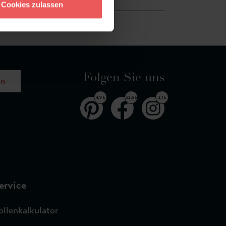
Cookies zulassen
Folgen Sie uns
en
4,9 k
32,5 k
3,1 k
ervice
ollenkalkulator