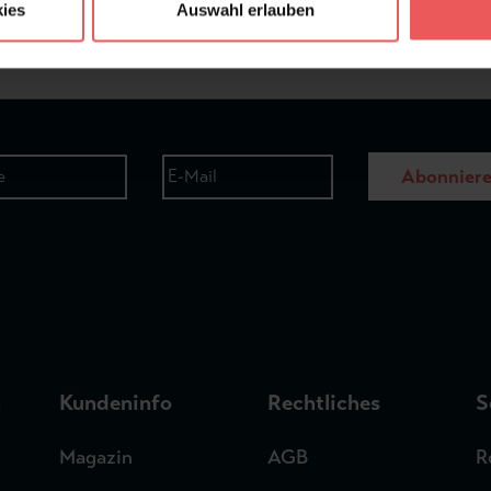
ies
Auswahl erlauben
Abonnier
n
Kundeninfo
Rechtliches
S
Magazin
AGB
R