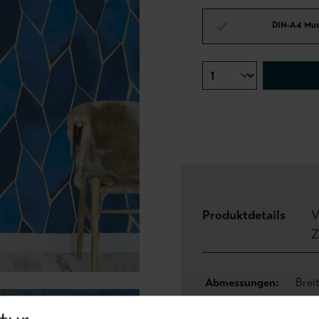
DIN-A4 Mus
Produktdetails
V
Z
Abmessungen:
Brei
Rapport:
0,83