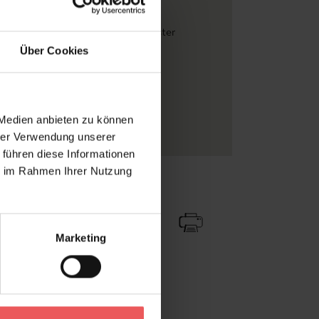
s
ter
, Florale Muster
, Moderne Muster
Über Cookies
, Hellbraun
 changeante
l auf Vliesträger
 Medien anbieten zu können
l-Tapeten
hrer Verwendung unserer
 führen diese Informationen
ie im Rahmen Ihrer Nutzung
Zu Favoriten
Teilen!
Marketing