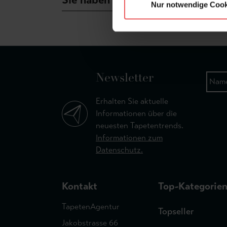
Nur notwendige Cook
Newsletter
Erhalten Sie aktuelle
Informationen über die
neuesten Tapetentrends.
Informationen zum
Datenschutz.
Kontakt
Top-Kategorie
TapetenAgentur
Topseller
Jakobstrasse 66