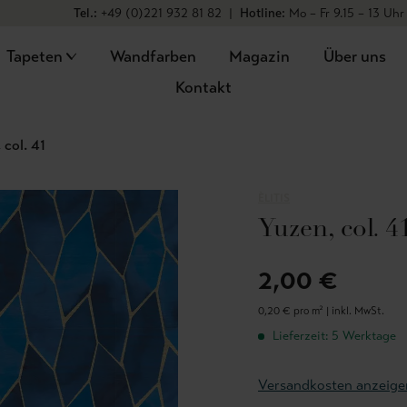
Tel.:
+49 (0)221 932 81 82
|
Hotline:
Mo – Fr 9.15 – 13 Uhr
Tapeten
Wandfarben
Magazin
Über uns
Kontakt
 col. 41
ÈLITIS
Yuzen, col. 4
2,00 €
0,20 € pro m² |
inkl. MwSt.
Lieferzeit: 5 Werktage
Versandkosten anzeige