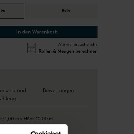
ter
Rolle
In den Warenkorb
Wie viel brauche ich?
Rollen & Mengen berechnen
ersand und
Bewertungen
ahlung
te: 1,00 m x Höhe 10,00 m
 m