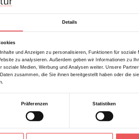
Hersteller:
Èliti
Design:
Blät
Details
Farbton:
Blau
Kollektion:
Soie
Cookies
Material:
Viny
nhalte und Anzeigen zu personalisieren, Funktionen für soziale
Oberfläche:
Viny
Website zu analysieren. Außerdem geben wir Informationen zu I
r soziale Medien, Werbung und Analysen weiter. Unsere Partner
 Daten zusammen, die Sie ihnen bereitgestellt haben oder die s
n.
FAQ
Präferenzen
Statistiken
Frage stellen
+49 (0)221 932 81 82