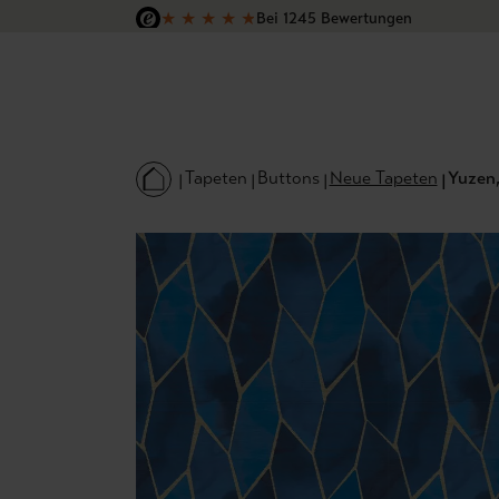
★
★
★
★
★
Bei 1245 Bewertungen
 Hauptinhalt springen
Zur Suche springen
Zur Hauptnavigation springen
Versandkostenfrei in Deutschland
Tapeten
Buttons
Neue Tapeten
Yuzen,