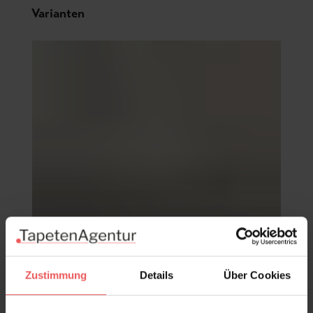
Produktgalerie überspringen
Varianten
Zustimmung
Details
Über Cookies