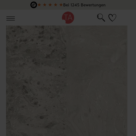
★
★
★
★
★
Bei 1245 Bewertungen
Zum Hauptinhalt springen