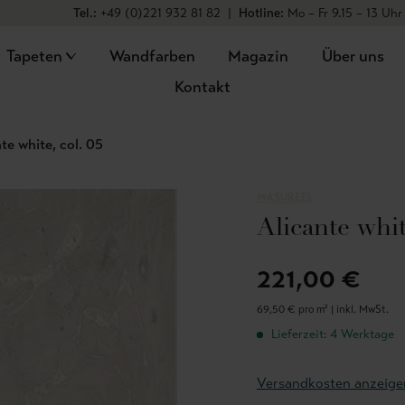
Tel.:
+49 (0)221 932 81 82
|
Hotline:
Mo – Fr 9.15 – 13 Uhr
Tapeten
Wandfarben
Magazin
Über uns
Kontakt
te white, col. 05
MASUREEL
Alicante whit
221,00 €
69,50 € pro m² |
inkl. MwSt.
Lieferzeit: 4 Werktage
Versandkosten anzeige