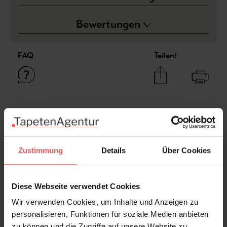
Bewertungen
FAQ
Teilen!
Sie haben Fragen zum Produkt?
Frage stellen
+49 (0)221 932 81 82
Zustimmung
Details
Über Cookies
Diese Webseite verwendet Cookies
Produktgalerie überspringen
Varianten
Wir verwenden Cookies, um Inhalte und Anzeigen zu
personalisieren, Funktionen für soziale Medien anbieten
zu können und die Zugriffe auf unsere Website zu