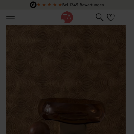
★
★
★
★
★
Bei 1245 Bewertungen
Zum Hauptinhalt springen