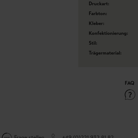
Druckart:
Farbton:
Kleber:
Konfektionierung:
Stil:
Trägermaterial:
FAQ
Frage stellen
+49 (0)221 932 81 82