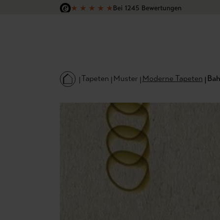
★
★
★
★
★
Bei 1245 Bewertungen
 Hauptinhalt springen
Zur Suche springen
Zur Hauptnavigation springen
Versandkostenfrei in Deutschland
Tapeten
Muster
Moderne Tapeten
Bah