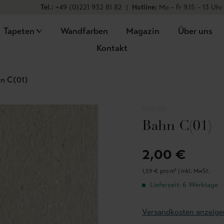
Tel.:
+49 (0)221 932 81 82
|
Hotline:
Mo – Fr 9.15 – 13 Uhr
Tapeten
Wandfarben
Magazin
Über uns
Kontakt
n C(01)
CARLOS
Bahn C(01)
2,00 €
1,59 € pro m² |
inkl. MwSt.
Lieferzeit: 6 Werktage
Versandkosten anzeige