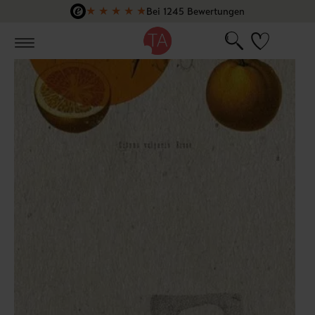
★
★
★
★
★
Bei 1245 Bewertungen
Zum Hauptinhalt springen