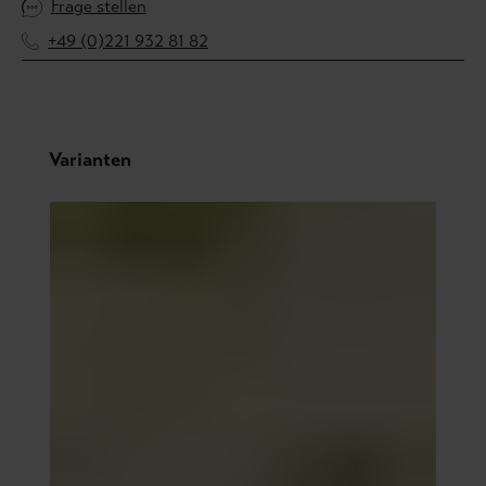
Frage stellen
+49 (0)221 932 81 82
Produktgalerie überspringen
Varianten